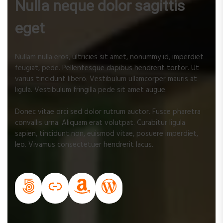
Nulla neque dolor sagittis
eget
Nullam nulla eros, ultricies sit amet, nonummy id, imperdiet
feugiat, pede. Pellentesque dapibus hendrerit tortor. Ut
varius tincidunt libero. Vestibulum ullamcorper mauris at
ligula. Vestibulum fringilla pede sit amet augue.
Donec vitae orci sed dolor rutrum auctor. Fusce pharetra
convallis urna. Aliquam erat volutpat. Curabitur ligula
sapien, tincidunt non, euismod vitae, posuere imperdiet,
leo. Vivamus consectetuer hendrerit lacus.
500px
#
Amazon
WordPress