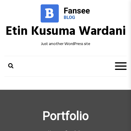
S
k
i
p
Etin Kusuma Wardani
t
o
c
Just another WordPress site
o
n
t
e
n
t
Portfolio