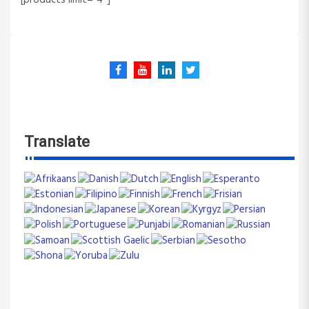
[products limit=”4″]
Translate