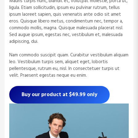
Mauris turpis nunc, blandit et, volutpat molestie, porta ut,
ligula. Etiam sollicitudin, ipsum eu pulvinar rutrum, tellus
ipsum laoreet sapien, quis venenatis ante odio sit amet
eros. Quisque libero metus, condimentum nec, tempor a,
commodo mollis, magna. Quisque malesuada placerat nisl.
Sed augue ipsum, egestas nec, vestibulum et, malesuada
adipiscing, dui.
Nam commodo suscipit quam. Curabitur vestibulum aliquam
leo. Vestibulum turpis sem, aliquet eget, lobortis
pellentesque, rutrum eu, nisl. In consectetuer turpis ut
velit. Praesent egestas neque eu enim.
Buy our product at $49.99 only